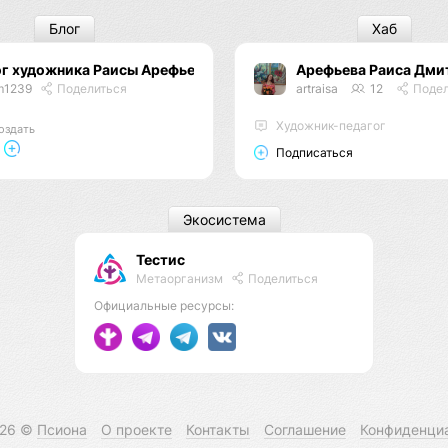
Блог
Хаб
ог художника Раисы Арефьевой
Арефьева Раиса Дми
m1239
Поделиться
artraisa
12
Подел
Художник-педагог
оздать
Подписаться
Экосистема
Тестис
Метаорганизм
Поделиться
Официальные ресурсы:
026 ©
Псиона
О проекте
Контакты
Соглашение
Конфиденци