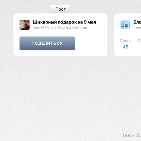
Пост
Шикарный подарок на 9 мая
Бл
item1558
Раиса Арефьева
ato
Посты
С
45
1995–2