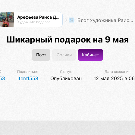
Арефьева Раиса Дмитриевна
Блог художника Раисы Арефьевой
Художник-педагог
Шикарный подарок на 9 мая
Пост
Солики
Кабинет
D
Поделиться
Статус
Дата создания
58
item1558
Опубликован
12 мая 2025 в 06