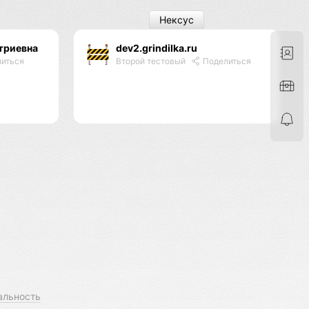
Нексус
триевна
dev2.grindilka.ru
иться
Второй тестовый
Поделиться
альность