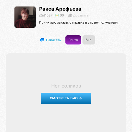
Раиса Арефьева
@id1087
60
Добавить
Принимаю заказы, отправка в страну получателя
Лента
Био
Написать
Нет соликов
СМОТРЕТЬ БИО →