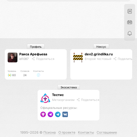
Профиль
Нексус
Раиса Арефьева
dev2.grindilka.ru
id1087
Поделиться
Второй тестовый
Поделиться
Уровень
Соликов
Контакты
60
24
Экосистема
Тестис
Метаорганизм
Поделиться
Официальные ресурсы:
1995–2026 ©
Псиона
О проекте
Контакты
Соглашение