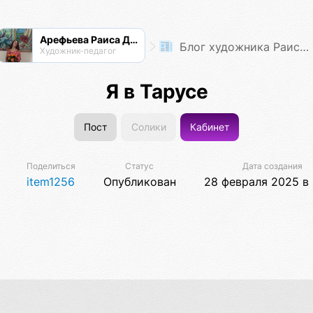
Арефьева Раиса Дмитриевна
Блог художника Раисы Арефьевой
Художник-педагог
Я в Тарусе
Пост
Солики
Кабинет
Поделиться
Статус
Дата создания
item1256
Опубликован
28 февраля 2025 в 