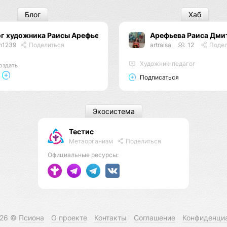
Блог
Хаб
ог художника Раисы Арефьевой
Арефьева Раиса Дми
m1239
Поделиться
artraisa
12
Подел
Художник-педагог
оздать
Подписаться
Экосистема
Тестис
Метаорганизм
Поделиться
Официальные ресурсы:
026 ©
Псиона
О проекте
Контакты
Соглашение
Конфиденци