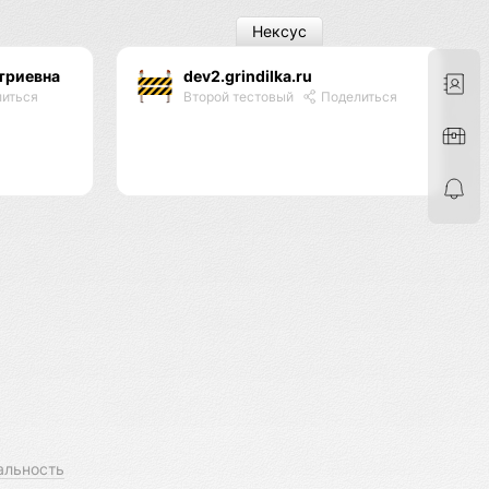
Нексус
триевна
dev2.grindilka.ru
иться
Второй тестовый
Поделиться
альность