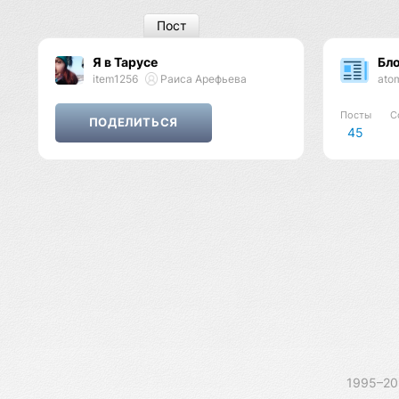
Пост
Я в Тарусе
Бл
item1256
Раиса Арефьева
ato
Посты
С
45
1995–2