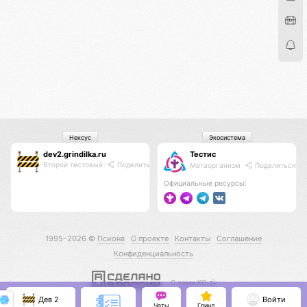
Нексус
Экосистема
dev2.grindilka.ru
Тестис
Второй тестовый
Поделиться
Метаорганизм
Поделиться
Официальные ресурсы:
1995–2026 ©
Псиона
О проекте
Контакты
Соглашение
Конфиденциальность
С нами КО 🕉️
Дев 2
Войти
Чаты
Гринд