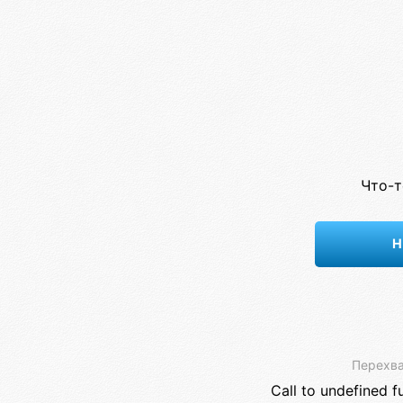
Что-т
Н
Перехва
Call to undefined f