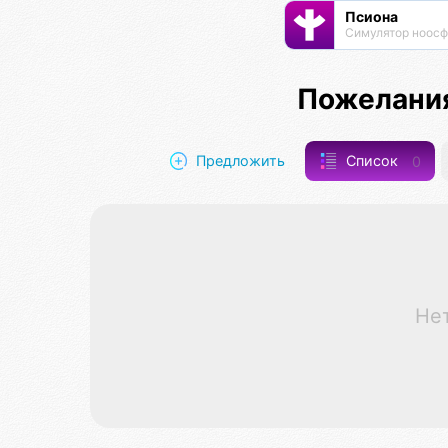
Псиона
Пожелания
Предложить
Список
0
Не