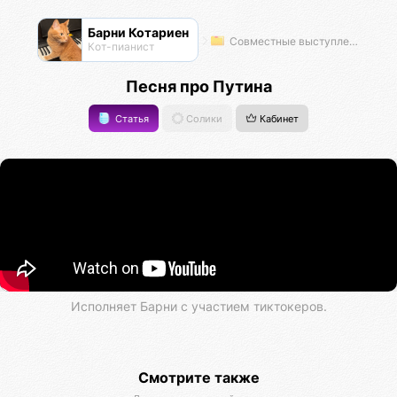
Барни Котариен
Совместные выступления
Кот-пианист
Песня про Путина
Статья
Солики
Кабинет
Исполняет Барни с участием тиктокеров.
Смотрите также