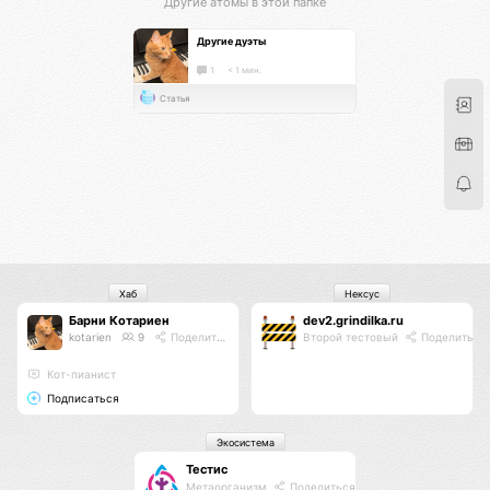
Другие атомы в этой папке
Другие дуэты
1
< 1 мин.
Статья
Хаб
Нексус
Барни Котариен
dev2.grindilka.ru
kotarien
9
Поделиться
Второй тестовый
Поделиться
Кот-пианист
Подписаться
Экосистема
Тестис
Метаорганизм
Поделиться