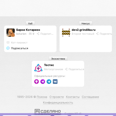
Хаб
Нексус
Барни Котариен
dev2.grindilka.ru
kotarien
9
Поделиться
Второй тестовый
Поделиться
Кот-пианист
Подписаться
Экосистема
Тестис
Метаорганизм
Поделиться
Официальные ресурсы:
1995–2026 ©
Псиона
О проекте
Контакты
Соглашение
Конфиденциальность
С нами КО 🕉️