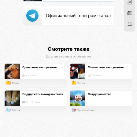
Официальный телеграм-канал
Смотрите также
Другие атомы в этой папке
Одиночные выступления
Совместные выступления
4 атома
2 атома
Папка
Папка
Поддержать выход контента
Сотрудничество
0
< 1 мин.
Статья
Предложение