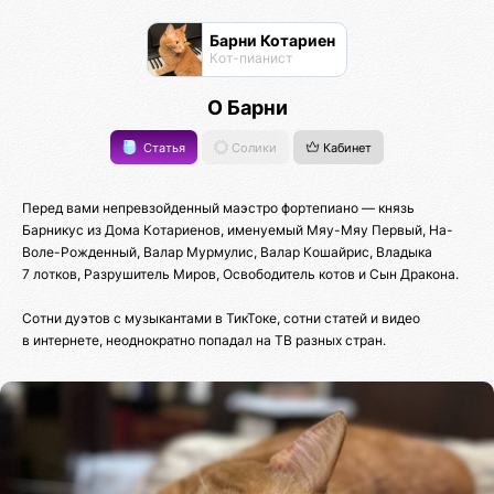
Барни Котариен
Кот-пианист
О Барни
Статья
Солики
Кабинет
Перед вами непревзойденный маэстро фортепиано — князь
Барникус из Дома Котариенов, именуемый Мяу-Мяу Первый, На-
Воле-Рожденный, Валар Мурмулис, Валар Кошайрис, Владыка
7 лотков, Разрушитель Миров, Освободитель котов и Сын Дракона.
Сотни дуэтов с музыкантами в ТикТоке, сотни статей и видео
в интернете, неоднократно попадал на ТВ разных стран.